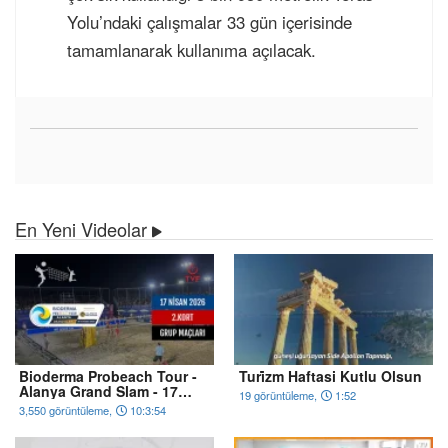
Yolu’ndaki çalışmalar 33 gün içerisinde
tamamlanarak kullanıma açılacak.
En Yeni Videolar
Bioderma Probeach Tour -
Turi̇zm Haftasi Kutlu Olsun
Alanya Grand Slam - 17
19 görüntüleme,
1:52
Ni̇san 2026
3,550 görüntüleme,
10:3:54