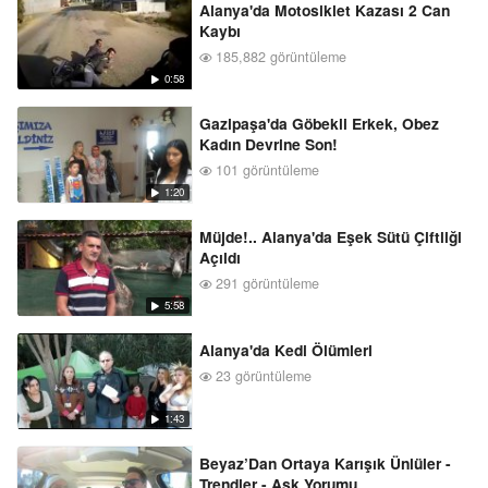
Alanya'da Motosiklet Kazası 2 Can
Kaybı
185,882 görüntüleme
0:58
Gazipaşa'da Göbekli Erkek, Obez
Kadın Devrine Son!
101 görüntüleme
1:20
Müjde!.. Alanya'da Eşek Sütü Çiftliği
Açıldı
291 görüntüleme
5:58
Alanya'da Kedi Ölümleri
23 görüntüleme
1:43
Beyaz’Dan Ortaya Karışık Ünlüler -
Trendler - Aşk Yorumu