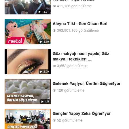
411,126 görüntüleme
13:21
Aleyna Tilki - Sen Olsan Bari
393,901,165 görüntüleme
3:10
Göz makyajı nasıl yapılır, Göz
makyajı teknikleri ....
3,652 görüntüleme
2:20
Gelenek Yaşiyor, Üreti̇m Güçleni̇yor
120 görüntüleme
1:5
Gençler Yapay Zeka Öğreni̇yor
52 görüntüleme