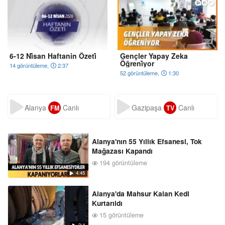
6-12 Ni̇san Haftanin Özeti̇
Gençler Yapay Zeka
Öğreni̇yor
14 görüntüleme,
2:37
52 görüntüleme,
1:30
Alanya
Canlı
Gazipaşa
Canlı
FM
TV
Alanya'nın 55 Yıllık Efsanesi, Tok
Mağazası Kapandı
194 görüntüleme
4:45
Alanya'da Mahsur Kalan Kedi
Kurtarıldı
15 görüntüleme
2:4