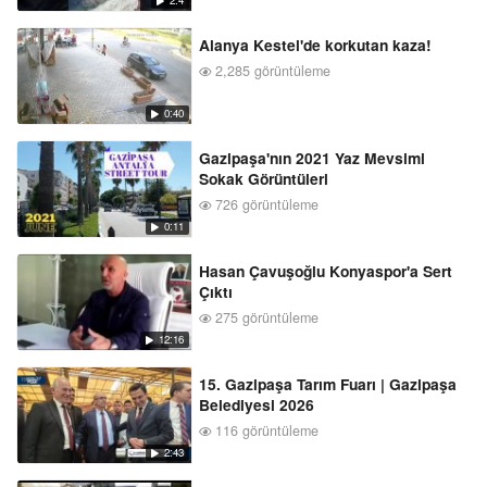
Alanya Kestel'de korkutan kaza!
2,285 görüntüleme
0:40
Gazipaşa'nın 2021 Yaz Mevsimi
Sokak Görüntüleri
726 görüntüleme
0:11
Hasan Çavuşoğlu Konyaspor'a Sert
Çıktı
275 görüntüleme
12:16
15. Gazipaşa Tarım Fuarı | Gazipaşa
Belediyesi 2026
116 görüntüleme
2:43