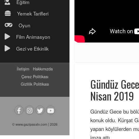
Eğitim
Yemek Tarifleri
Oyun
Film Animasyon
Gezi ve Etkinlik
İletişim
Hakkımızda
Çerez Politikası
Gündüz Gece 
Gizlilik Politikası
Nisan 2019
Gündüz Gece bu bölüm
konuk oldu. Kürşat Ga
© www.gazipasatv.com | 2026
yapan köylülerden muz
imza attı.