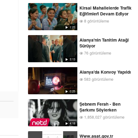
Kirsal Mahallelerde Trafi̇k
Eği̇ti̇mleri̇ Devam Edi̇yor
8 görüntüleme
1:23
Alanya'nin Tanitim Ataği
Sürüyor
76 görüntüleme
3:13
Alanya'da Konvoy Yapıldı
583 görüntüleme
0:25
Şebnem Ferah - Ben
Şarkımı Söylerken
1,858,027 görüntüleme
4:18
Www.asat.gov.tr