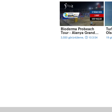
Bioderma Probeach
Tur
Tour - Alanya Grand
Ol
Slam - 17 Ni̇san 2026
3,550 görüntüleme,
10:3:54
19 g