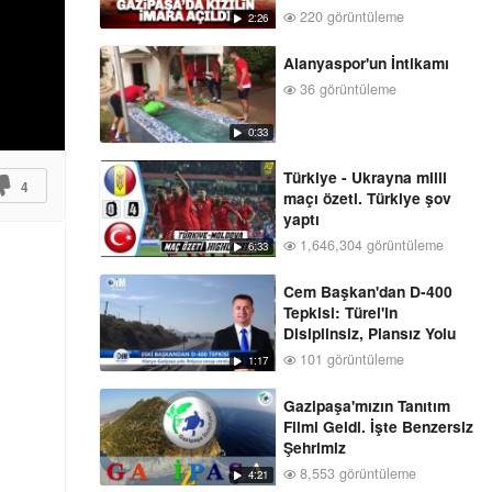
220 görüntüleme
2:26
Alanyaspor'un İntikamı
36 görüntüleme
0:33
Türkiye - Ukrayna milli
4
maçı özeti. Türkiye şov
yaptı
1,646,304 görüntüleme
6:33
Cem Başkan'dan D-400
Tepkisi: Türel'in
Disiplinsiz, Plansız Yolu
101 görüntüleme
1:17
Gazipaşa'mızın Tanıtım
Filmi Geldi. İşte Benzersiz
Şehrimiz
8,553 görüntüleme
4:21