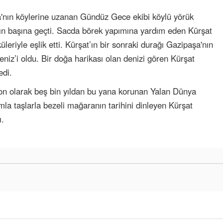
nın köylerine uzanan Gündüz Gece ekibi köylü yörük
acın başına geçti. Sacda börek yapımına yardım eden Kürşat
üleriyle eşlik etti. Kürşat’ın bir sonraki durağı Gazipaşa'nın
niz’i oldu. Bir doğa harikası olan denizi gören Kürşat
edi.
n olarak beş bin yıldan bu yana korunan Yalan Dünya
mla taşlarla bezeli mağaranın tarihini dinleyen Kürşat
ı.